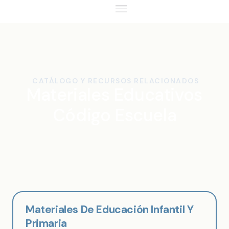
Escuela Coding Lab
Desarrollo Curricular
CATÁLOGO Y RECURSOS RELACIONADOS
Materiales Educativos
Código Escuela
Materiales De Educación Infantil Y
Primaria