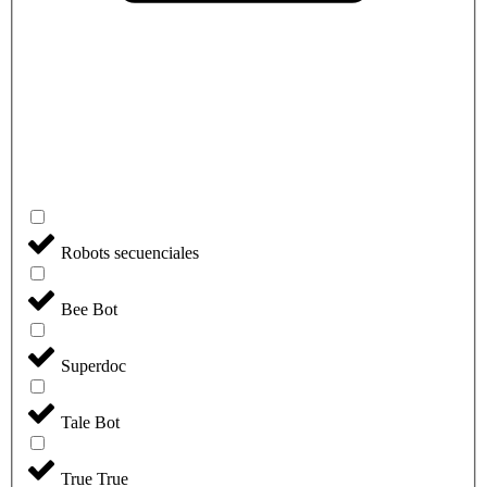
Robots secuenciales
Bee Bot
Superdoc
Tale Bot
True True