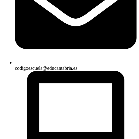
codigoescuela@educantabria.es