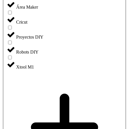
Área Maker
Cricut
Proyectos DIY
Robots DIY
Xtool M1