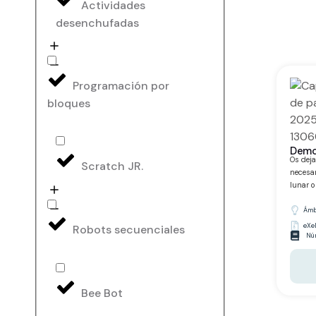
Actividades
desenchufadas
Programación por
bloques
Demo
Os deja
Scratch JR.
necesar
lunar o
Ámbi
eXe
Robots secuenciales
Núm
Bee Bot