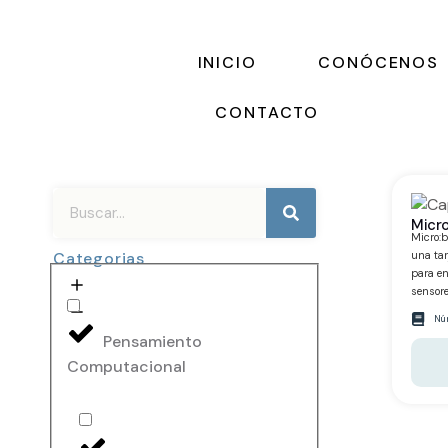
INICIO
CONÓCENOS
CONTACTO
Micro
Micro:b
Categorias
una tar
para en
sensores
Núm
Pensamiento
Computacional