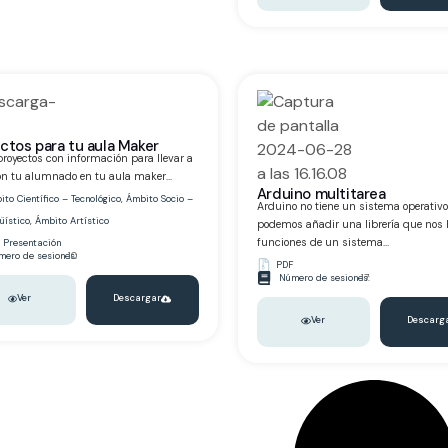
ctos para tu aula Maker
proyectos con información para llevar a
n tu alumnado en tu aula maker...
Arduino multitarea
to Científico – Tecnológico
,
Ámbito Socio –
Arduino no tiene un sistema operativo,
üístico
,
Ámbito Artístico
podemos añadir una librería que nos 
funciones de un sistema...
,
Presentación
ero de sesiones:
10
PDF
Número de sesiones:
17
Ver
Descargar
Ver
Descarg