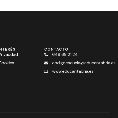
INTERÉS
CONTACTO
 Privacdad
649 69 21 24
 Cookies
codigoescuela@educantabria.es
www.educantabria.es