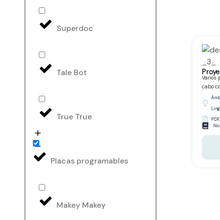
Superdoc
Proye
Tale Bot
Varios 
cabo co
Ámbi
Ling
True True
PDF
Núm
Placas programables
Makey Makey