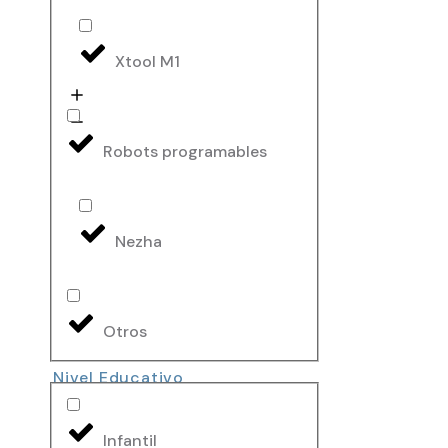
Xtool M1
Robots programables
Nezha
Otros
Nivel Educativo
Infantil