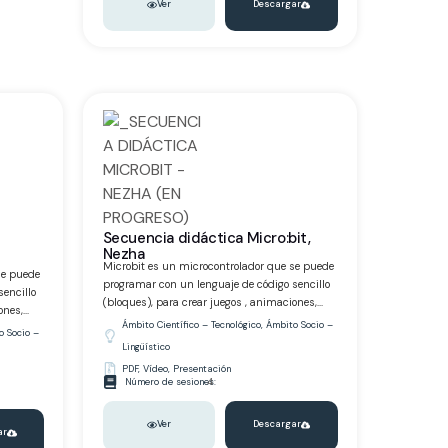
Ver
Descargar
Secuencia didáctica Micro:bit,
Nezha
Microbit es un microcontrolador que se puede
se puede
programar con un lenguaje de código sencillo
encillo
(bloques), para crear juegos , animaciones,...
nes,...
Ámbito Científico – Tecnológico
,
Ámbito Socio –
o Socio –
Lingüístico
PDF
,
Vídeo
,
Presentación
Número de sesiones:
4
Ver
Descargar
ar