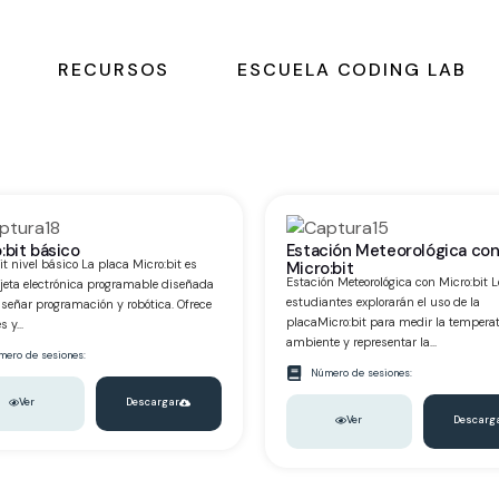
RECURSOS
ESCUELA CODING LAB
:bit básico
Estación Meteorológica co
it nivel básico La placa Micro:bit es
Micro:bit
Estación Meteorológica con Micro:bit L
jeta electrónica programable diseñada
estudiantes explorarán el uso de la
señar programación y robótica. Ofrece
placaMicro:bit para medir la tempera
 y...
ambiente y representar la...
ero de sesiones:
Número de sesiones:
Ver
Descargar
Ver
Descarg