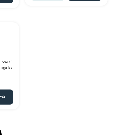
 pero sí
haga las
ar