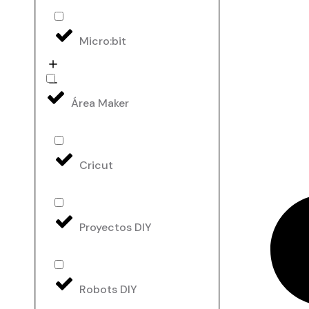
Micro:bit
Área Maker
Cricut
Proyectos DIY
Robots DIY