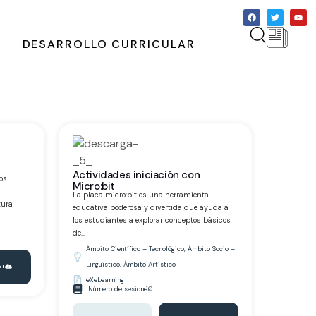
DESARROLLO CURRICULAR
n
Actividades iniciación con
os
Micro:bit
La placa micro:bit es una herramienta
tura
educativa poderosa y divertida que ayuda a
los estudiantes a explorar conceptos básicos
de...
Ámbito Científico – Tecnológico
,
Ámbito Socio –
Lingüístico
,
Ámbito Artístico
ar
eXeLearning
Número de sesiones:
10