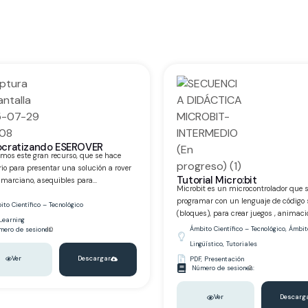
cratizando ESEROVER
mos este gran recurso, que se hace
io para presentar una solución a rover
Tutorial Micro:bit
 marciano, asequibles para...
Microbit es un microcontrolador que 
programar con un lenguaje de código s
to Científico – Tecnológico
(bloques), para crear juegos , animacio
Learning
Ámbito Científico – Tecnológico
,
Ámbit
ero de sesiones:
10
Lingüístico
,
Tutoriales
Ver
Descargar
PDF
,
Presentación
Número de sesiones:
2
Ver
Descarg